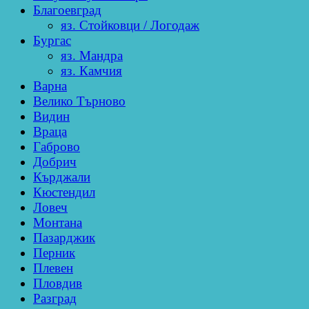
Благоевград
яз. Стойковци / Логодаж
Бургас
яз. Мандра
яз. Камчия
Варна
Велико Търново
Видин
Враца
Габрово
Добрич
Кърджали
Кюстендил
Ловеч
Монтана
Пазарджик
Перник
Плевен
Пловдив
Разград