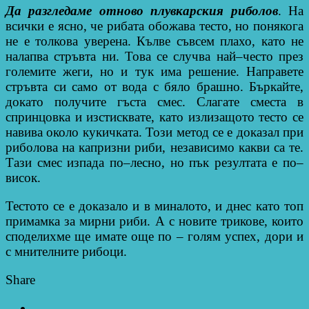
Да разгледаме отново плувкарския риболов
. На
всички е ясно, че рибата обожава тесто, но понякога
не е толкова уверена. Кълве съвсем плахо, като не
налапва стръвта ни. Това се случва най–често през
големите жеги, но и тук има решение. Направете
стръвта си само от вода с бяло брашно. Бъркайте,
докато получите гъста смес. Слагате сместа в
спринцовка и изстисквате, като излизащото тесто се
навива около кукичката. Този метод се е доказал при
риболова на капризни риби, независимо какви са те.
Тази смес изпада по–лесно, но пък резултата е по–
висок.
Тестото се е доказало и в миналото, и днес като топ
примамка за мирни риби. А с новите трикове, които
споделихме ще имате още по – голям успех, дори и
с мнителните рибоци.
Share