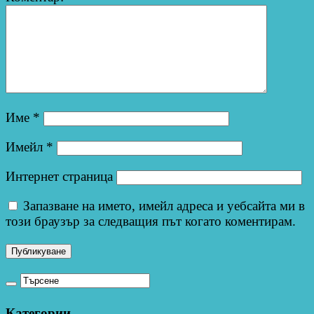
Име
*
Имейл
*
Интернет страница
Запазване на името, имейл адреса и уебсайта ми в
този браузър за следващия път когато коментирам.
Категории