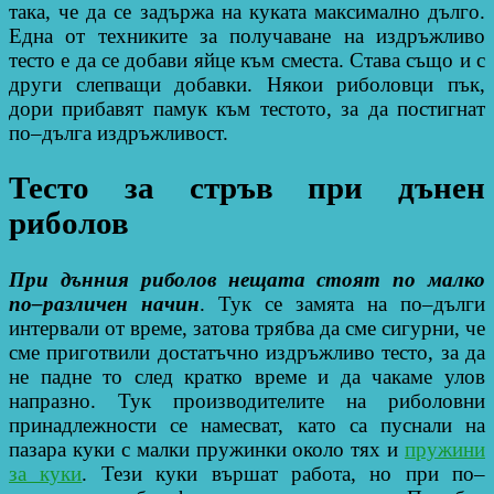
така, че да се задържа на куката максимално дълго.
Една от техниките за получаване на издръжливо
тесто е да се добави яйце към сместа. Става също и с
други слепващи добавки. Някои риболовци пък,
дори прибавят памук към тестото, за да постигнат
по–дълга издръжливост.
Тесто за стръв при дънен
риболов
При дънния риболов нещата стоят по малко
по–различен начин
. Тук се замята на по–дълги
интервали от време, затова трябва да сме сигурни, че
сме приготвили достатъчно издръжливо тесто, за да
не падне то след кратко време и да чакаме улов
напразно. Тук производителите на риболовни
принадлежности се намесват, като са пуснали на
пазара куки с малки пружинки около тях и
пружини
за куки
. Тези куки вършат работа, но при по–