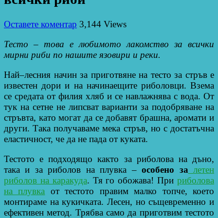
Оставете коментар
3,144 Views
Тесто – това е любимото лакомство за всички
мирни риби по нашите язовири и реки.
Най–лесния начин за приготвяне на тесто за стръв е
известен дори и на начинаещите риболовци. Взема
се средата от филия хляб и се навлажнява с вода. От
тук на сетне не липсват варианти за подобряване на
стръвта, като могат да се добавят брашна, аромати и
други. Така получаваме мека стръв, но с достатъчна
еластичност, че да не пада от куката.
Тестото е подходящо както за риболова на дъно,
така и за риболов на плувка –
особено за
летен
риболов на каракуда
. Тя го обожава! При
риболова
на плувка
от тестото правим малко топче, което
монтираме на кукичката. Лесен, но същевременно и
ефективен метод. Трябва само да приготвим тестото