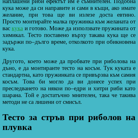
наплашени риби ефектът им е съмнителен. Подобна
кука може да си направите и сами в къщи, ако имате
желание, при това ще ви излезе доста евтино.
Просто монтирайте малка пружинка към желаната от
вас
кука
и готово. Може да използвате пружината от
химикал. Тесто поставено върху такава кука ще се
задържи по–дълго време, отколкото при обикновена
кука.
Другото, което може да пробвате при риболова на
дъно, е да монтиранте тесто на косъм. Тук куката е
стандартна, като пружинката се привързва към самия
косъм. Това би могло да ви донесе успех при
преследването на някои по–едри и хитри риби като
шарана. Той е достатъчно мнителен, така че такива
методи не са лишени от смисъл.
Тесто за стръв при риболов на
плувка