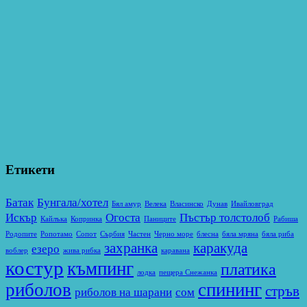
Етикети
Батак
Бунгала/хотел
Бял амур
Велека
Власинско
Дунав
Ивайловград
Искър
Огоста
Пъстър толстолоб
Кайлъка
Копринка
Паниците
Рабиша
Родопите
Ропотамо
Сопот
Сърбия
Частен
Черно море
блесна
бяла мряна
бяла риба
захранка
каракуда
езеро
воблер
жива рибка
каравана
костур
къмпинг
платика
лодка
пещера Снежанка
риболов
спининг
стръв
риболов на шарани
сом